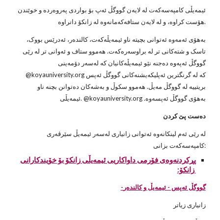
ئیمەیڵی کامپەسەکەت لە لایەن گووگڵ ئەپ بۆ بواردی پەروەردە و خوێندن
هۆست کراوە، و لە لایەن ستافەکەمانەوە لە زانکۆ دانراوە.
بەهۆی ئەمەوە ئەتوانی بچیتە ناو ئیمەیڵەکەت، کالندەر، ئەدرێس بووک،
تاسک و شتەکانی تر لە براوسەرەکەت. هەموو ستاف و ئەوانی تر لە رێی
گووگڵ ئەپەوە دەجنە نێو ئیمەیڵەکانیان کە لەسەر دۆمەینی
@koyauniversity.org کە لە گرنگترین ئەپلیکەیشنەکانی گووگڵ ئەپس
بریتییە لە گووگڵ مەیڵ. هەموو سکوڵ و بەشەکان دەتوانن بچنە ناو
ئیمەیڵی. @koyauniversity.org .بەهۆی گووگڵ ئەپسەوە
دەست پێ کردن
لە رێی ئەم لینکانەوە ئەتوانی زانیاری لەسەر ئیمەیڵ سێرڤەری
کامپەسەکەت بزانی:
پڕکردنەوەی فۆرمی داواکاریی ئیمەیڵی زانکۆ بۆ
خۆیندکارانى
زانکۆ:
-گووگڵ ئەپس - ئیمەیڵ و کالندەر
زانیاری زیاتر